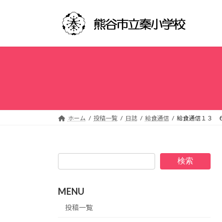
コ
ナ
ン
ビ
テ
ゲ
ン
ー
ツ
シ
へ
ョ
ス
ン
キ
に
ッ
移
プ
動
ホーム
投稿一覧
日誌
給食通信
給食通信１３ 
検索
MENU
投稿一覧