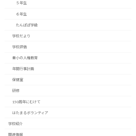
５年生
６年生
たんぽぽ学級
学校だより
学校評価
秦小の人権教育
年間行事計画
保健室
研修
150周年にむけて
はたまるボランティア
学校紹介
関連情報