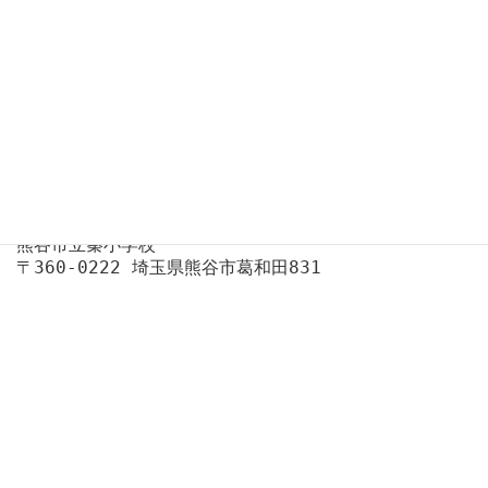
学校教育目標
～荻野吟子女史の不屈の精神を根っこに～
・思いやりのある子（徳） ・元気な子
（体） ・進んで学ぶ子（知）
アクセス
熊谷市立秦小学校
〒360-0222 埼玉県熊谷市葛和田831