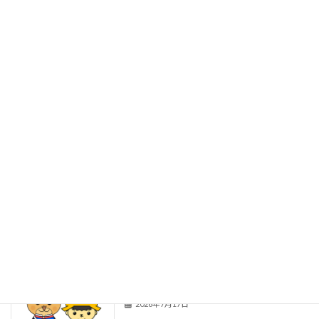
野菜も頑張っているよ！
たんぽぽ学級
2026年7月31日
秦っ子通信３７ ７月１７日（金）全校
秦っ子通信
朝会
2026年7月18日
夏休み前全校朝会
秦っ子通信
2026年7月18日
給食通信４２ ７月１６日（木）
給食通信
2026年7月17日