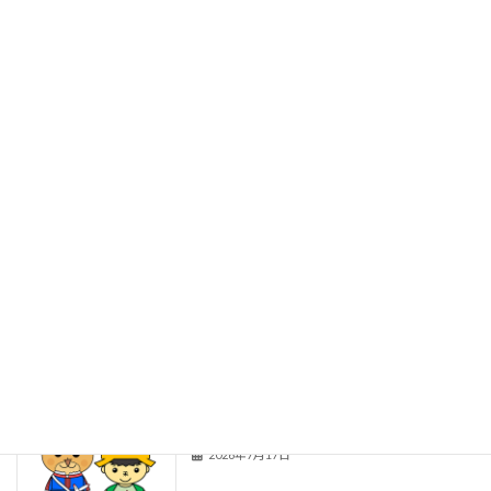
野菜も頑張っているよ！
たんぽぽ学級
2026年7月31日
秦っ子通信３７ ７月１７日（金）全校
秦っ子通信
朝会
2026年7月18日
夏休み前全校朝会
秦っ子通信
2026年7月18日
給食通信４２ ７月１６日（木）
給食通信
2026年7月17日