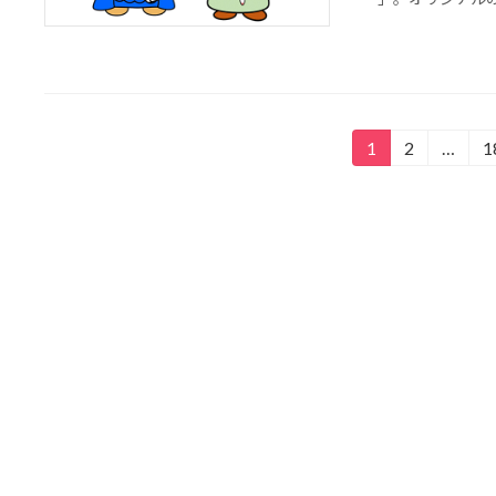
投
1
2
…
1
固
固
定
定
稿
ペ
ペ
の
ー
ー
ジ
ジ
ペ
ー
ジ
送
り