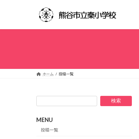
コ
ナ
ン
ビ
テ
ゲ
ン
ー
ツ
シ
へ
ョ
ス
ン
キ
に
ッ
移
プ
動
ホーム
投稿一覧
検索
MENU
投稿一覧