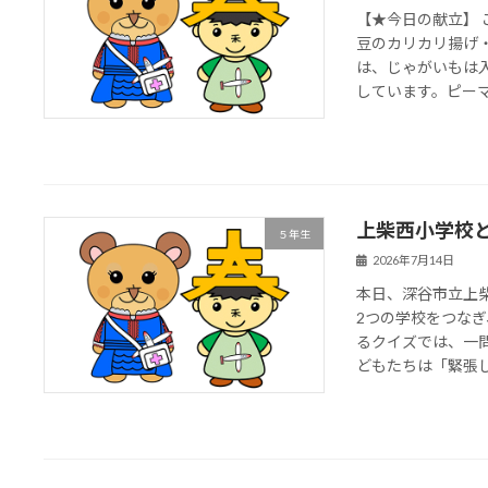
【★今日の献立】
豆のカリカリ揚げ・
は、じゃがいもは
しています。ピーマン
上柴西小学校
５年生
2026年7月14日
本日、深谷市立上
2つの学校をつな
るクイズでは、一
どもたちは「緊張した