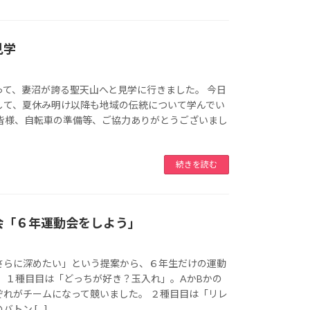
見学
って、妻沼が誇る聖天山へと見学に行きました。 今日
して、夏休み明け以降も地域の伝統について学んでい
の皆様、自転車の準備等、ご協力ありがとうございまし
続きを読む
会「６年運動会をしよう」
さらに深めたい」という提案から、６年生だけの運動
 １種目目は「どっちが好き？玉入れ」。AかBかの
ぞれがチームになって競いました。 ２種目目は「リレ
トン […]