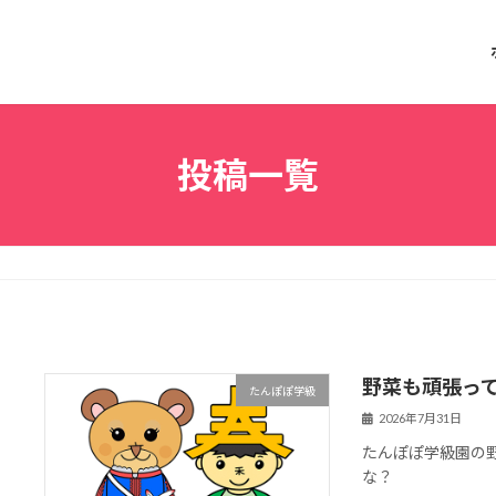
投稿一覧
野菜も頑張っ
たんぽぽ学級
2026年7月31日
たんぽぽ学級園の
な？